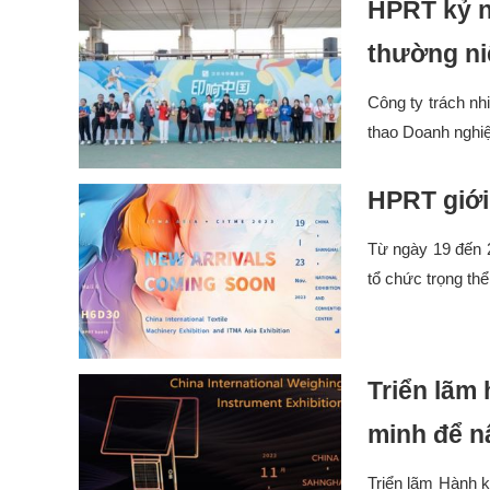
HPRT kỷ n
thường ni
Công ty trách nh
thao Doanh nghiệ
HPRT giới 
Từ ngày 19 đến 
tổ chức trọng th
Triển lãm
minh để n
Triển lãm Hành 