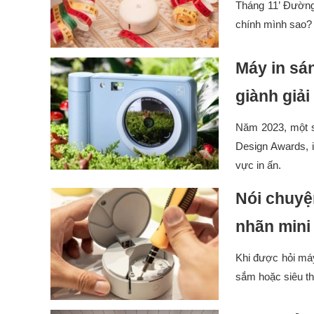
Tháng 11’ Đường 
chính mình sao
Máy in sá
giành giải
Năm 2023, một s
Design Awards, 
vực in ấn.
Nói chuyệ
nhãn mini
Khi được hỏi máy
sắm hoặc siêu t