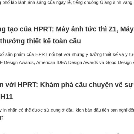
phố lấp lánh ánh sáng của ngày lễ, tiếng chuông Giáng sinh vang 
?
ng tạo của HPRT: Máy ảnh tức thì Z1, Máy
 thưởng thiết kế toàn cầu
ố sản phẩm của HPRT nổi bật với những ý tưởng thiết kế và ý tư
iF Design Awards, American IDEA Design Awards và Good Design Aw
n với HPRT: Khám phá câu chuyện về sự r
 H11
 in nhãn có thể được sử dụng ở đâu, kịch bản đầu tiên bạn nghĩ đế
hị?