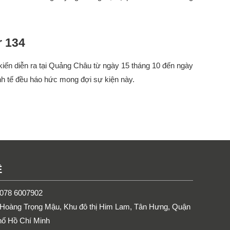
r 134
kiến diễn ra tại Quảng Châu từ ngày 15 tháng 10 đến ngày
nh tế đều háo hức mong đợi sự kiện này.
Ệ
: 078 6007902
1 Hoàng Trọng Mậu, Khu đô thị Him Lam, Tân Hưng, Quận
hố Hồ Chí Minh